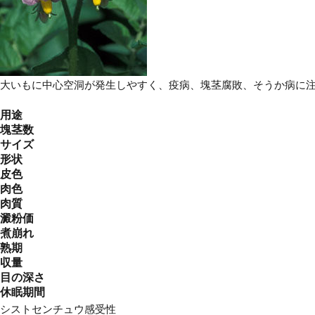
大いもに中心空洞が発生しやすく、疫病、塊茎腐敗、そうか病に
用途
塊茎数
サイズ
形状
皮色
肉色
肉質
澱粉価
煮崩れ
熟期
収量
目の深さ
休眠期間
シストセンチュウ感受性